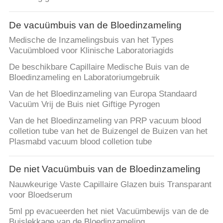
CONTACTEER
ONS
De vacuümbuis van de Bloedinzameling
Medische de Inzamelingsbuis van het Types
VERZOEK
Vacuümbloed voor Klinische Laboratoriagids
OM
De beschikbare Capillaire Medische Buis van de
Bloedinzameling en Laboratoriumgebruik
EEN
Van de het Bloedinzameling van Europa Standaard
CITAAT
Vacuüm Vrij de Buis niet Giftige Pyrogen
Van de het Bloedinzameling van PRP vacuum blood
SITEMAP
colletion tube van het de Buizengel de Buizen van het
Plasmabd vacuum blood colletion tube
PRIVACY
De niet Vacuümbuis van de Bloedinzameling
POLICY
Nauwkeurige Vaste Capillaire Glazen buis Transparant
voor Bloedserum
5ml pp evacueerden het niet Vacuümbewijs van de de
Buislekkage van de Bloedinzameling