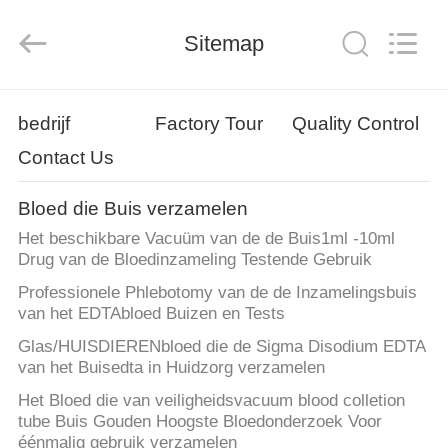
Hangzhou
Ciping
Medical
Devices
Sitemap
Co.,
Ltd.
All
Rights
HUIS
Reserved.
bedrijf
Factory Tour
Quality Control
Contact Us
PRODUCTEN
Bloed die Buis verzamelen
ONGEVEER
Het beschikbare Vacuüm van de de Buis1ml -10ml
ONS
Drug van de Bloedinzameling Testende Gebruik
Professionele Phlebotomy van de de Inzamelingsbuis
van het EDTAbloed Buizen en Tests
FABRIEKSREIS
Glas/HUISDIERENbloed die de Sigma Disodium EDTA
van het Buisedta in Huidzorg verzamelen
KWALITEITSCONTROLE
Het Bloed die van veiligheidsvacuum blood colletion
tube Buis Gouden Hoogste Bloedonderzoek Voor
éénmalig gebruik verzamelen