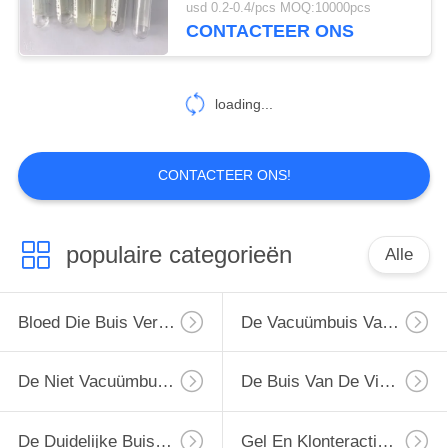
usd 0.2-0.4/pcs MOQ:10000pcs
CONTACTEER ONS
46
De Buis van het
loading...
glucosebloed
CONTACTEER ONS!
49
populaire categorieën
Alle
De Buis van de
lithiumheparine
Bloed Die Buis Verzamelen
De Vacuümbuis Van De Bloedinzameling
De Niet Vacuümbuis Van De Bloedinzameling
De Buis Van De Virusbemonstering
De Duidelijke Buis Van De Bloedinzameling
Gel En Klonteractivator Buis