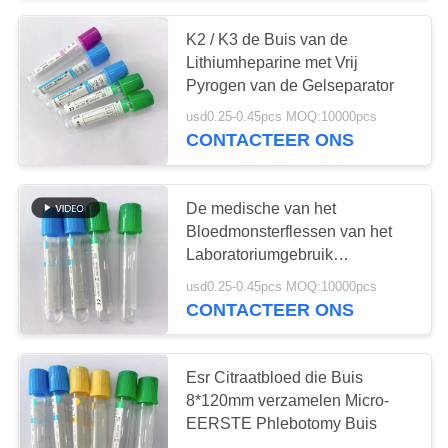
K2 / K3 de Buis van de
38
Lithiumheparine met Vrij
Pyrogen van de Gelseparator
Procoagulatiebuis
usd0.25-0.45pcs MOQ:10000pcs
CONTACTEER ONS
De medische van het
Bloedmonsterflessen van het
Laboratoriumgebruik
45
Groenachtig blauwe Kleur voor
usd0.25-0.45pcs MOQ:10000pcs
Bloedinzameling
CONTACTEER ONS
De Buizen van PT
Esr Citraatbloed die Buis
8*120mm verzamelen Micro-
EERSTE Phlebotomy Buis