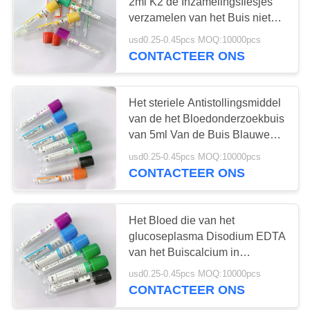
2ml K2 de Inzamelingsflesjes
verzamelen van het Buis niet
Giftige Bloed
usd0.25-0.45pcs MOQ:10000pcs
41
CONTACTEER ONS
De duidelijke Buis
van de
Het steriele Antistollingsmiddel
van de het Bloedonderzoekbuis
Bloedinzameling
van 5ml Van de Buis Blauwe
Bovenkant van de
usd0.25-0.45pcs MOQ:10000pcs
Serumsteekproef
CONTACTEER ONS
50
Gel en
Het Bloed die van het
glucoseplasma Disodium EDTA
Klonteractivator
van het Buiscalcium in
Klinieklabotest verzamelen
Buis
usd0.25-0.45pcs MOQ:10000pcs
CONTACTEER ONS