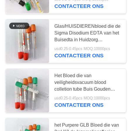
CONTACTEER
CONTACTEER ONS
ONS
25
Glas/HUISDIERENbloed die de
VERZOEK
Sigma Disodium EDTA van het
De niet Vacuümbuis
OM
Buisedta in Huidzorg
verzamelen
EEN
van de
usd0.25-0.45pcs MOQ:10000pcs
CONTACTEER ONS
CITAAT
Bloedinzameling
SITEMAP
Het Bloed die van
veiligheidsvacuum blood
17
colletion tube Buis Gouden
PRIVACY
Hoogste Bloedonderzoek Voor
De Buis van de
usd0.25-0.45pcs MOQ:10000pcs
éénmalig gebruik verzamelen
POLICY
CONTACTEER ONS
virusbemonstering
het Purpere GLB Bloed die van