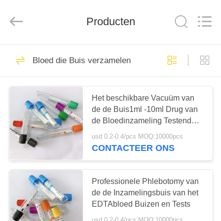
Hangzhou
Ciping
Medical
Devices
Producten
Co.,
Ltd.
All
Rights
HUIS
Reserved.
71
Bloed die Buis verzamelen
Bloed die Buis
PRODUCTEN
verzamelen
Het beschikbare Vacuüm van
de de Buis1ml -10ml Drug van
ONGEVEER
de Bloedinzameling Testende
ONS
Gebruik
usd 0.2-0.4/pcs MOQ:10000pcs
CONTACTEER ONS
52
FABRIEKSREIS
De vacuümbuis van
Professionele Phlebotomy van
KWALITEITSCONTROLE
de de Inzamelingsbuis van het
de Bloedinzameling
EDTAbloed Buizen en Tests
usd 0.2-0.4/pcs MOQ:10000pcs