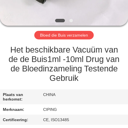
CONTACTEER
ONS
VERZOEK
Bloed die Buis verzamelen
OM
EEN
Het beschikbare Vacuüm van
CITAAT
de de Buis1ml -10ml Drug van
de Bloedinzameling Testende
SITEMAP
Gebruik
PRIVACY
Plaats van
CHINA
herkomst:
POLICY
Merknaam:
CIPING
Certificering:
CE, ISO13485