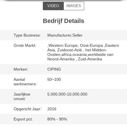
CONTACTEER
VIDEO
IMAGES
ONS
Bedrijf Details
VERZOEK
Type Business:
Manufacturer,Seller
OM
EEN
Grote Markt:
,Western Europe, Oost-Europa ,Eastern
Asia, Zuidoost-Azië , het Midden-
CITAAT
Oosten,africa,oceania,worldwide van
Noord-Amerika , Zuid-Amerika
Merken:
CIPING
SITEMAP
Aantal
50~100
werknemers:
PRIVACY
Jaarlijkse
5,000,000-10,000,000
omzet:
POLICY
Opgericht Jaar:
2016
Export pct:
80% - 90%