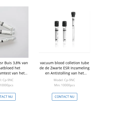
sr Buis 3,8% van
vacuum blood colletion tube
aatbloed het
de de Zwarte ESR Inzameling
umtest van het
en Antistolling van het
umcitraat
Buisbloed
l: Cp-9NC
Model: Cp-9NC
 10000pcs
Min: 10000pcs
TACT NU
CONTACT NU