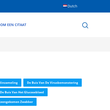
Dutch
 OM EEN CITAAT
dinzameling
De Buis Van De Virusbemonstering
De Buis Van Het Glucosebloed
Bijeengekomen Zwabber