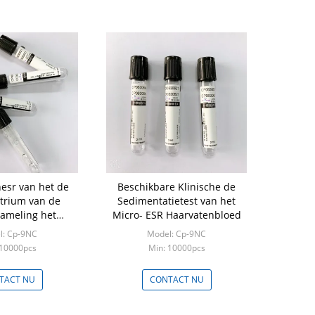
esr van het de
Beschikbare Klinische de
trium van de
Sedimentatietest van het
zameling het
Micro- ESR Haarvatenbloed
erhouding aan
l: Cp-9NC
Model: Cp-9NC
oed1:4
 10000pcs
Min: 10000pcs
TACT NU
CONTACT NU