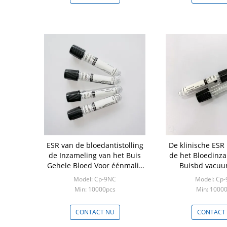
ESR van de bloedantistolling
De klinische ESR
de Inzameling van het Buis
de het Bloedinz
Gehele Bloed Voor éénmalig
Buisbd vacuu
gebruik
colletion tube Ge
Model: Cp-9NC
Model: Cp
werke
Min: 10000pcs
Min: 1000
CONTACT NU
CONTACT