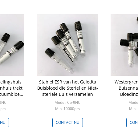
elingsbuis
Stabiel ESR van het Geledta
Westergren
nhuis trekt
Buisbloed die Steriel en Niet-
Buizenna
acuümbloed
steriele Buis verzamelen
Bloedin
 Vacuüm
Citraatv
-9NC
Model: Cp-9NC
Mode
e
Bl
0pcs
Min: 10000pcs
Min:
 NU
CONTACT NU
CON