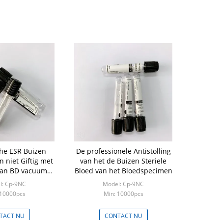
he ESR Buizen
De professionele Antistolling
n niet Giftig met
van het de Buizen Steriele
van BD vacuum
Bloed van het Bloedspecimen
lletion tube
l: Cp-9NC
Model: Cp-9NC
 10000pcs
Min: 10000pcs
TACT NU
CONTACT NU