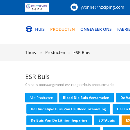
yvonne@hzciping.com
HUIS
PRODUCTEN
ONGEVEER ONS
FABRI
Thuis
Producten
ESR Buis
ESR Buis
China is toonaangevend esr reageerbuis productmarkt
Alle Producten
Bloed Die Buis Verzamelen
De V
De Duidelijke Buis Van De Bloedinzameling
Gel En 
De Buis Van De Lithiumheparine
EDTAbuis
ES