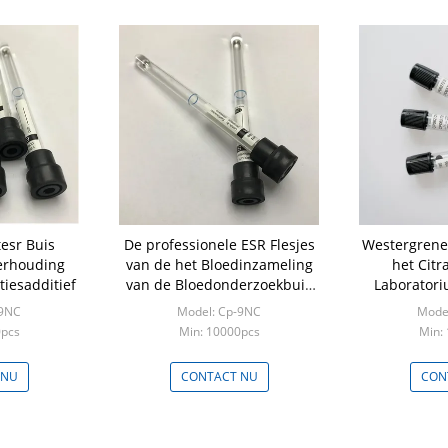
esr Buis
De professionele ESR Flesjes
Westergrene
erhouding
van de het Bloedinzameling
het Citr
tiesadditief
van de Bloedonderzoekbuis
Laboratori
Voor éénmalig gebruik
Natri
-9NC
Model: Cp-9NC
Mode
0pcs
Min: 10000pcs
Min:
 NU
CONTACT NU
CON