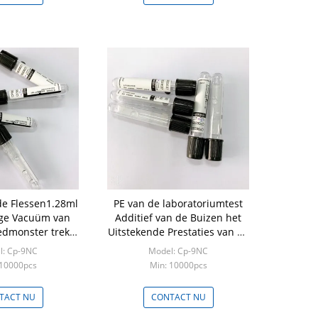
de Flessen1.28ml
PE van de laboratoriumtest
ge Vacuüm van
Additief van de Buizen het
edmonster trekt
Uitstekende Prestaties van de
olume
Bloedmonsterinzameling
l: Cp-9NC
Model: Cp-9NC
 10000pcs
Min: 10000pcs
TACT NU
CONTACT NU