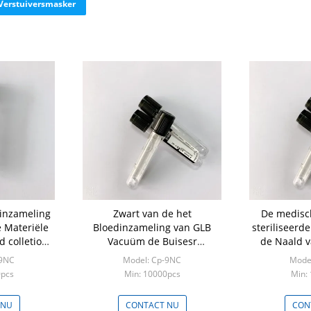
Verstuiversmasker
dinzameling
Zwart van de het
De medisc
 Materiële
Bloedinzameling van GLB
steriliseerde
 colletion
Vacuüm de Buisesr
de Naald 
ML - 6ML
Dynamisch Bloed
blood co
-9NC
Model: Cp-9NC
Mode
Sedmenation
0pcs
Min: 10000pcs
Min:
 NU
CONTACT NU
CON