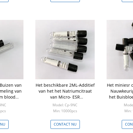
 Buizen van
Het beschikbare 2ML-Additief
Het miniesr 
ameling van
van het het Natriumcitraat
Nauwkeuri
m blood
van Micro- ESR
het Buisblo
makkelijk te
Haarvatenwestergren
V
-9NC
Model: Cp-9NC
Mode
n
0pcs
Min: 10000pcs
Min:
 NU
CONTACT NU
CON