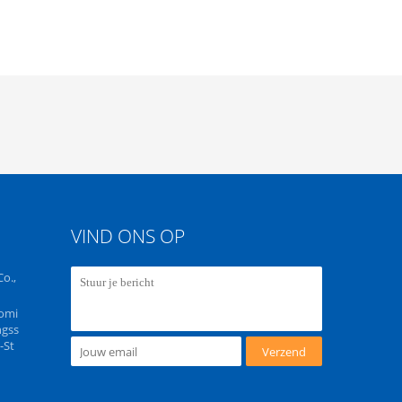
VIND ONS OP
o.,
omi
ngss
-St
Verzend