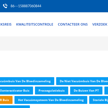
86---158887060844
EKSREIS
KWALITEITSCONTROLE
CONTACTEER ONS
VERZOEK
acuümbuis Van De Bloedinzameling
De Niet Vacuümbuis Van De Bloe
Klonteractivator Buis
Procoagulatiebuis
De Buizen Van PT
R Buis
Het Vacuümsysteem Van De Bloedinzameling
Steriele 