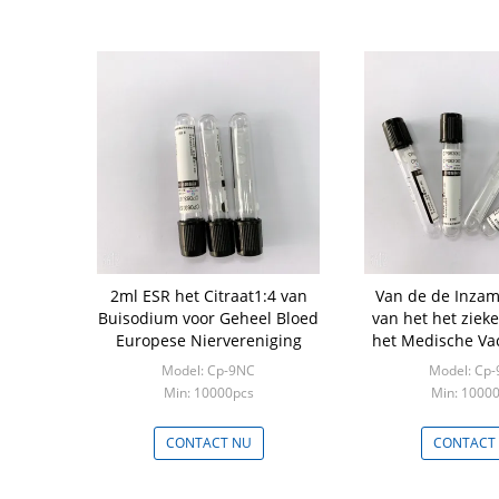
2ml ESR het Citraat1:4 van
Van de de Inzam
Buisodium voor Geheel Bloed
van het het zieke
Europese Niervereniging
het Medische V
Nauwkeurige
Model: Cp-9NC
Model: Cp
Volum
Min: 10000pcs
Min: 1000
CONTACT NU
CONTACT