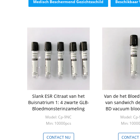
Medisch Beschermend Gezichtsschild
Beschikbaar 
Slank ESR Citraat van het
Van de het Bloe
Buisnatrium 1: 4 zwarte GLB-
van sandwich de
Bloedmonsterinzameling
BD vacuum blood
tube Buizen 1
Model: Cp-9NC
Model: Cp
Min: 10000pcs
Min: 1000
CONTACT NU
CONTACT