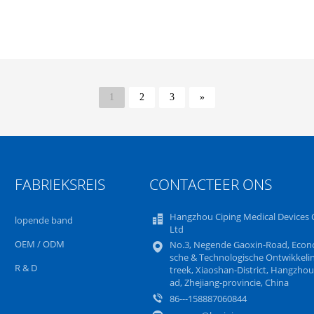
1
2
3
»
FABRIEKSREIS
CONTACTEER ONS
Hangzhou Ciping Medical Devices C
lopende band
Ltd
OEM / ODM
No.3, Negende Gaoxin-Road, Econ
sche & Technologische Ontwikkeli
R & D
treek, Xiaoshan-District, Hangzhou
ad, Zhejiang-provincie, China
86---158887060844