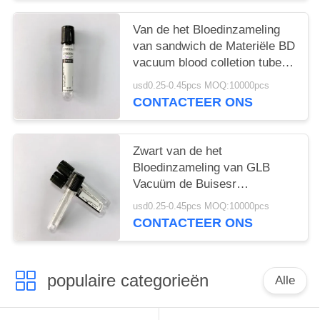
Van de het Bloedinzameling
van sandwich de Materiële BD
vacuum blood colletion tube
Buizen 1ML - 6ML
usd0.25-0.45pcs MOQ:10000pcs
CONTACTEER ONS
Zwart van de het
Bloedinzameling van GLB
Vacuüm de Buisesr
Dynamisch Bloed
usd0.25-0.45pcs MOQ:10000pcs
Sedmenation
CONTACTEER ONS
populaire categorieën
Alle