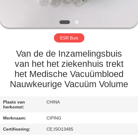
CONTACTEER
ONS
VERZOEK
ESR Buis
OM
EEN
Van de de Inzamelingsbuis
CITAAT
van het het ziekenhuis trekt
het Medische Vacuümbloed
SITEMAP
Nauwkeurige Vacuüm Volume
PRIVACY
Plaats van
CHINA
herkomst:
POLICY
Merknaam:
CIPING
Certificering:
CE,ISO13485