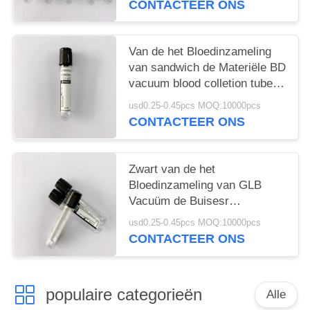
CONTACTEER ONS
Van de het Bloedinzameling
van sandwich de Materiële BD
vacuum blood colletion tube
Buizen 1ML - 6ML
usd0.25-0.45pcs MOQ:10000pcs
CONTACTEER ONS
Zwart van de het
Bloedinzameling van GLB
Vacuüm de Buisesr
Dynamisch Bloed
usd0.25-0.45pcs MOQ:10000pcs
Sedmenation
CONTACTEER ONS
populaire categorieën
Alle