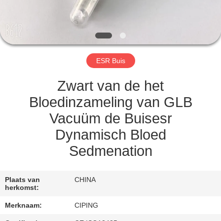
CONTACTEER
ONS
VERZOEK
ESR Buis
OM
EEN
Zwart van de het
CITAAT
Bloedinzameling van GLB
Vacuüm de Buisesr
SITEMAP
Dynamisch Bloed
Sedmenation
PRIVACY
POLICY
Plaats van
CHINA
herkomst:
Merknaam:
CIPING