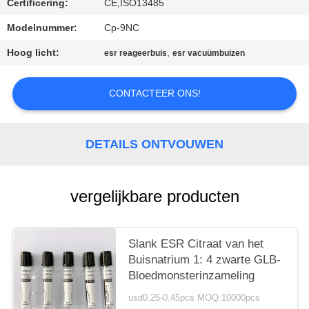
Certificering:
CE,ISO13485
Modelnummer:
Cp-9NC
Hoog licht:
,
esr reageerbuis
esr vacuümbuizen
CONTACTEER ONS!
DETAILS ONTVOUWEN
vergelijkbare producten
Slank ESR Citraat van het
Buisnatrium 1: 4 zwarte GLB-
Bloedmonsterinzameling
usd0.25-0.45pcs MOQ:10000pcs