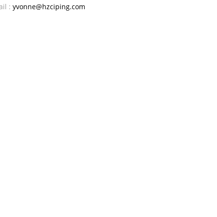
il :
yvonne@hzciping.com