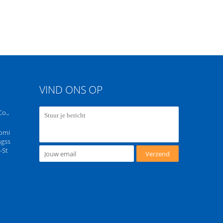
VIND ONS OP
o.,
omi
ngss
-St
Verzend