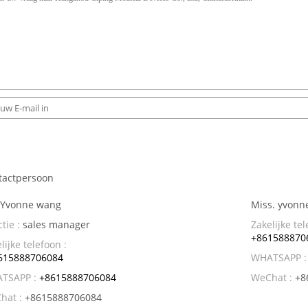
tactpersoon
 Yvonne wang
Miss. yvonn
tie :
sales manager
Zakelijke tel
+861588870
lijke telefoon :
615888706084
WHATSAPP :
TSAPP :
+8615888706084
WeChat :
+8
hat :
+8615888706084