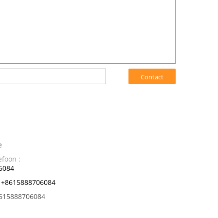
Contact
e
efoon :
6084
+8615888706084
615888706084