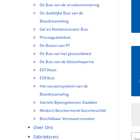
De Buis van de virusbemonstering
De duidelijke Buis van de
Bloedinzameling
Gel en Klonteractivator Buis
Procoagulatiebuis
De Buizen van PT
De Buis van het glucosebloed
De Buis van de lithiumheparine
EDTAbuis
ESR Buis
Het vacuümsysteem van de
Bloedinzameling
Steriele Bijeengekomen Zwabber
Medisch Beschermend Gezichtsschild
Beschikbaar Verstuiversmasker
Over Ons
Fabrieksreis