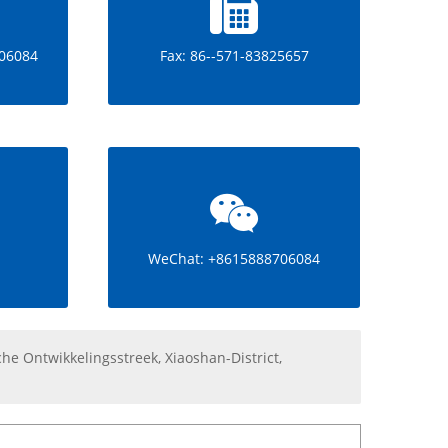
06084
Fax: 86--571-83825657
WeChat: +8615888706084
e Ontwikkelingsstreek, Xiaoshan-District,