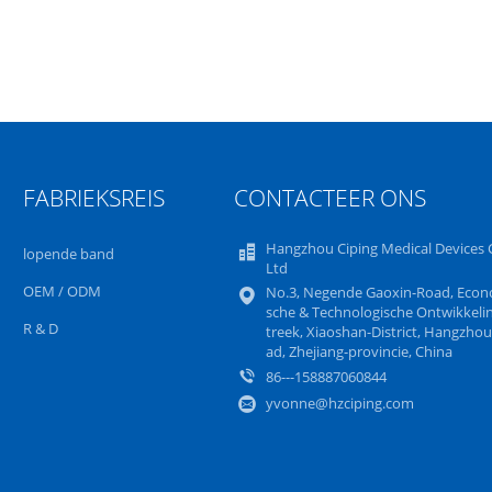
FABRIEKSREIS
CONTACTEER ONS
Hangzhou Ciping Medical Devices C
lopende band
Ltd
OEM / ODM
No.3, Negende Gaoxin-Road, Econ
sche & Technologische Ontwikkeli
R & D
treek, Xiaoshan-District, Hangzhou
ad, Zhejiang-provincie, China
86---158887060844
yvonne@hzciping.com