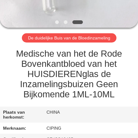
CONTACTEER
ONS
VERZOEK
De duidelijke Buis van de Bloedinzameling
OM
EEN
Medische van het de Rode
CITAAT
Bovenkantbloed van het
HUISDIERENglas de
SITEMAP
Inzamelingsbuizen Geen
Bijkomende 1ML-10ML
PRIVACY
POLICY
Plaats van
CHINA
herkomst:
Merknaam:
CIPING