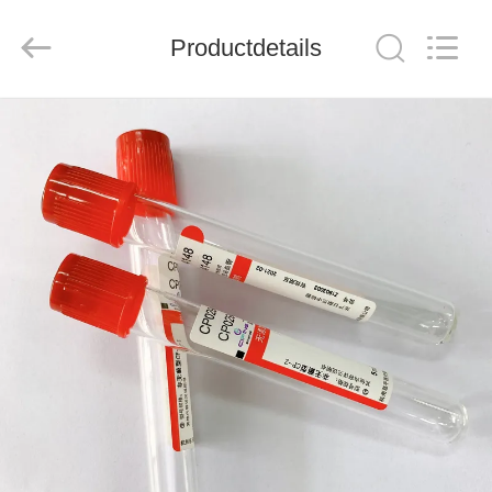
Hangzhou
Ciping
Medical
Devices
Productdetails
Co.,
Ltd.
All
Rights
HUIS
Reserved.
PRODUCTEN
ONGEVEER
ONS
FABRIEKSREIS
KWALITEITSCONTROLE