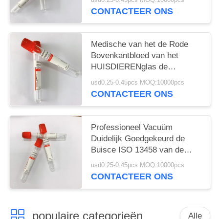
Bloedinzameling
CONTACTEER ONS
Medische van het de Rode
Bovenkantbloed van het
HUISDIERENglas de
Inzamelingsbuizen Geen
usd0.25-0.45pcs MOQ:10000pcs
Bijkomende 1ML-10ML
CONTACTEER ONS
Professioneel Vacuüm
Duidelijk Goedgekeurd de
Buisce ISO 13458 van de
Bloedinzameling
usd0.25-0.45pcs MOQ:10000pcs
CONTACTEER ONS
populaire categorieën
Alle