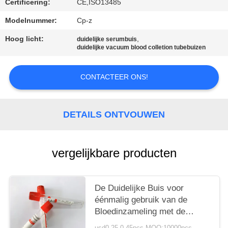
Certificering:
CE,ISO13485
Modelnummer:
Cp-z
Hoog licht:
,
duidelijke serumbuis
duidelijke vacuum blood colletion tubebuizen
CONTACTEER ONS!
DETAILS ONTVOUWEN
vergelijkbare producten
De Duidelijke Buis voor
éénmalig gebruik van de
Bloedinzameling met de
Vlindernaald van de
usd0.25-0.45pcs MOQ:10000pcs