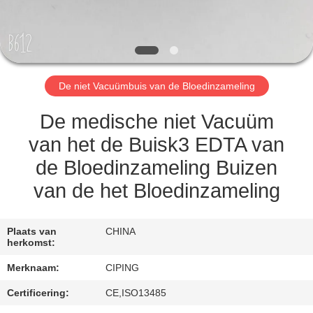
CONTACTEER
ONS
VERZOEK
De niet Vacuümbuis van de Bloedinzameling
OM
EEN
De medische niet Vacuüm
CITAAT
van het de Buisk3 EDTA van
de Bloedinzameling Buizen
SITEMAP
van de het Bloedinzameling
PRIVACY
Plaats van
CHINA
herkomst:
POLICY
Merknaam:
CIPING
Certificering:
CE,ISO13485