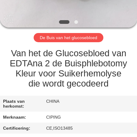
CONTACTEER
ONS
VERZOEK
De Buis van het glucosebloed
OM
EEN
Van het de Glucosebloed van
CITAAT
EDTAna 2 de Buisphlebotomy
Kleur voor Suikerhemolyse
SITEMAP
die wordt gecodeerd
PRIVACY
Plaats van
CHINA
herkomst:
POLICY
Merknaam:
CIPING
Certificering:
CE,ISO13485