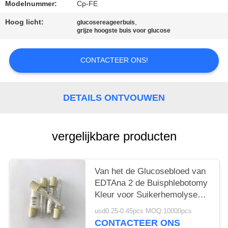
Modelnummer:
Cp-FE
Hoog licht:
,
glucosereageerbuis
grijze hoogste buis voor glucose
CONTACTEER ONS!
DETAILS ONTVOUWEN
vergelijkbare producten
Van het de Glucosebloed van
EDTAna 2 de Buisphlebotomy
Kleur voor Suikerhemolyse
die wordt gecodeerd
usd0.25-0.45pcs MOQ:10000pcs
CONTACTEER ONS