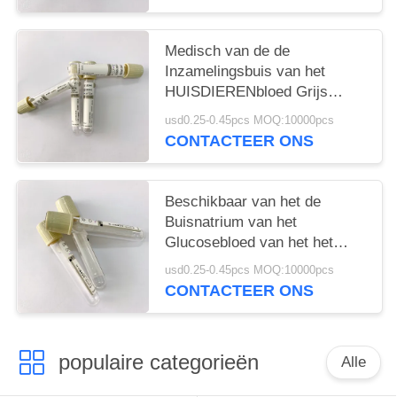
Medisch van de de
Inzamelingsbuis van het
HUISDIERENbloed Grijs
Hoogste het Bloedflesje 1ML -
usd0.25-0.45pcs MOQ:10000pcs
6ML
CONTACTEER ONS
Beschikbaar van het de
Buisnatrium van het
Glucosebloed van het het
Fluoridekalium het
usd0.25-0.45pcs MOQ:10000pcs
Oxalaatadditief
CONTACTEER ONS
populaire categorieën
Alle