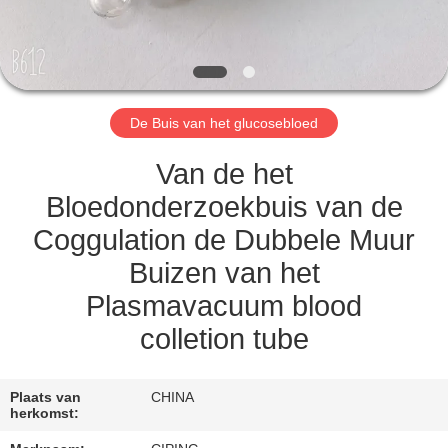
CONTACTEER
ONS
VERZOEK
De Buis van het glucosebloed
OM
EEN
Van de het
CITAAT
Bloedonderzoekbuis van de
Coggulation de Dubbele Muur
SITEMAP
Buizen van het
Plasmavacuum blood
PRIVACY
colletion tube
POLICY
Plaats van
CHINA
herkomst: