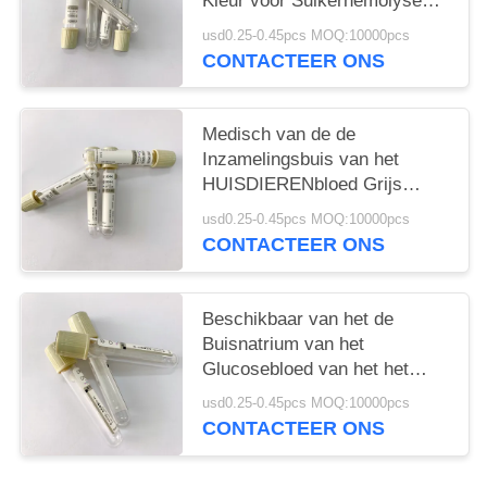
Kleur voor Suikerhemolyse
die wordt gecodeerd
usd0.25-0.45pcs MOQ:10000pcs
CONTACTEER ONS
Medisch van de de
Inzamelingsbuis van het
HUISDIERENbloed Grijs
Hoogste het Bloedflesje 1ML -
usd0.25-0.45pcs MOQ:10000pcs
6ML
CONTACTEER ONS
Beschikbaar van het de
Buisnatrium van het
Glucosebloed van het het
Fluoridekalium het
usd0.25-0.45pcs MOQ:10000pcs
Oxalaatadditief
CONTACTEER ONS