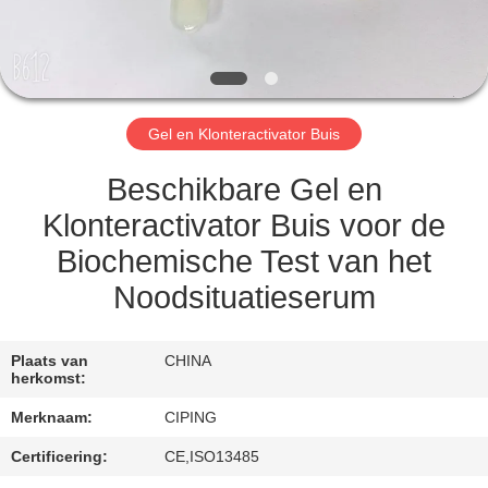
CONTACTEER
ONS
VERZOEK
Gel en Klonteractivator Buis
OM
EEN
Beschikbare Gel en
CITAAT
Klonteractivator Buis voor de
Biochemische Test van het
SITEMAP
Noodsituatieserum
PRIVACY
Plaats van
CHINA
herkomst:
POLICY
Merknaam:
CIPING
Certificering:
CE,ISO13485