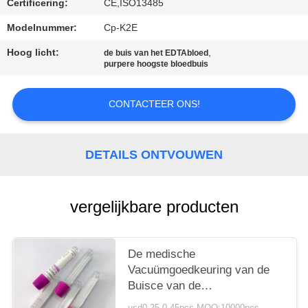
Certificering:
CE,ISO13485
Modelnummer:
Cp-K2E
Hoog licht:
,
de buis van het EDTAbloed
purpere hoogste bloedbuis
CONTACTEER ONS!
DETAILS ONTVOUWEN
vergelijkbare producten
De medische
Vacuümgoedkeuring van de
Buisce van de
Bloedinzameling van Bepaling
usd0.25-0.45pcs MOQ:10000pcs