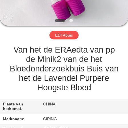
CONTACTEER
ONS
VERZOEK
EDTAbuis
OM
EEN
Van het de ERAedta van pp
CITAAT
de Minik2 van de het
Bloedonderzoekbuis Buis van
SITEMAP
het de Lavendel Purpere
Hoogste Bloed
PRIVACY
POLICY
Plaats van
CHINA
herkomst:
Merknaam:
CIPING