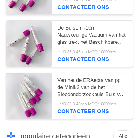
g-6-PD
CONTACTEER ONS
De Buis1ml-10ml
Nauwkeurige Vacuüm van het
glas trekt het Beschikbare
EDTA Volume
usd0.25-0.45pcs MOQ:10000pcs
CONTACTEER ONS
Van het de ERAedta van pp
de Minik2 van de het
Bloedonderzoekbuis Buis van
het de Lavendel Purpere
usd0.25-0.45pcs MOQ:10000pcs
Hoogste Bloed
CONTACTEER ONS
populaire categorieën
Alle