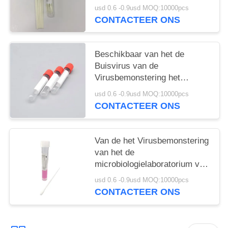
Plastic Stokken van N met
usd 0.6 -0.9usd MOQ:10000pcs
Zwabber
CONTACTEER ONS
Beschikbaar van het de
Buisvirus van de
Virusbemonstering het
Vervoerbehoud voor covid-19
usd 0.6 -0.9usd MOQ:10000pcs
CONTACTEER ONS
Van de het Virusbemonstering
van het de
microbiologielaboratorium van
de de Buishand het Mond- en
usd 0.6 -0.9usd MOQ:10000pcs
klauw de Ziekte Testen
CONTACTEER ONS