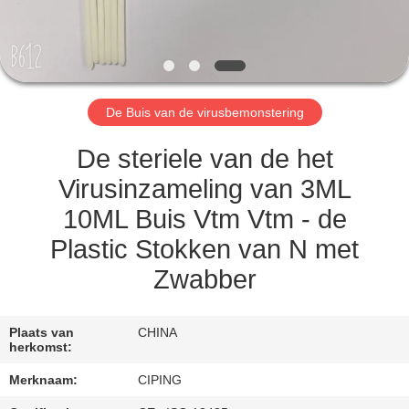
CONTACTEER
ONS
VERZOEK
De Buis van de virusbemonstering
OM
EEN
De steriele van de het
CITAAT
Virusinzameling van 3ML
10ML Buis Vtm Vtm - de
SITEMAP
Plastic Stokken van N met
Zwabber
PRIVACY
POLICY
Plaats van
CHINA
herkomst:
Merknaam:
CIPING