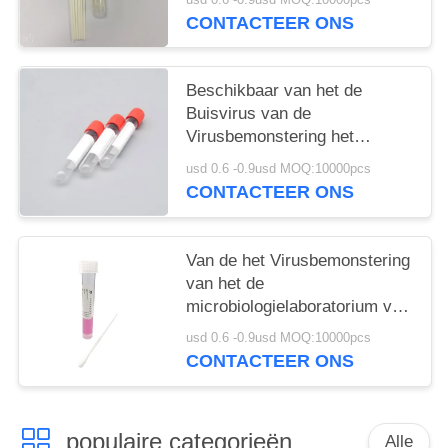
Zwabber
CONTACTEER ONS
Beschikbaar van het de
Buisvirus van de
Virusbemonstering het
Vervoerbehoud voor covid-19
usd 0.6 -0.9usd MOQ:10000pcs
CONTACTEER ONS
Van de het Virusbemonstering
van het de
microbiologielaboratorium van
de de Buishand het Mond- en
usd 0.6 -0.9usd MOQ:10000pcs
klauw de Ziekte Testen
CONTACTEER ONS
populaire categorieën
Alle