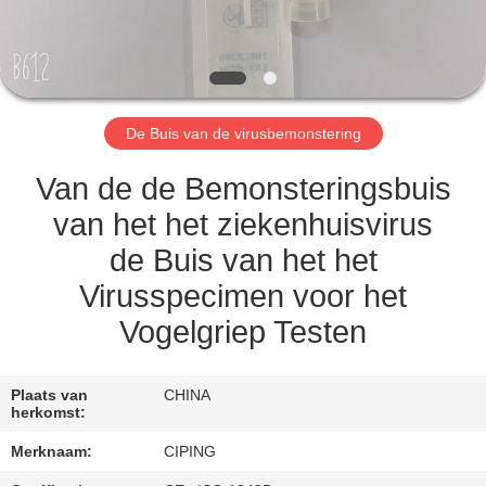
CONTACTEER
ONS
VERZOEK
De Buis van de virusbemonstering
OM
EEN
Van de de Bemonsteringsbuis
CITAAT
van het het ziekenhuisvirus
de Buis van het het
SITEMAP
Virusspecimen voor het
Vogelgriep Testen
PRIVACY
POLICY
Plaats van
CHINA
herkomst:
Merknaam:
CIPING