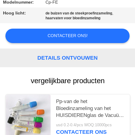
Modelnummer:
Cp-FE
Hoog licht:
,
de buizen van de steekproefinzameling
haarvaten voor bloedinzameling
CONTACTEER ONS!
DETAILS ONTVOUWEN
vergelijkbare producten
Pp-van de het
Bloedinzameling van het
HUISDIERENglas de Vacuüm
van het het Systeemserum
usd 0.2-0.4/pcs MOQ:10000pcs
Separator 1-6ml
CONTACTEER ONS