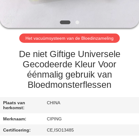
CONTACTEER
ONS
VERZOEK
Het vacuümsysteem van de Bloedinzameling
OM
EEN
De niet Giftige Universele
CITAAT
Gecodeerde Kleur Voor
éénmalig gebruik van
SITEMAP
Bloedmonsterflessen
PRIVACY
Plaats van
CHINA
herkomst:
POLICY
Merknaam:
CIPING
Certificering:
CE,ISO13485