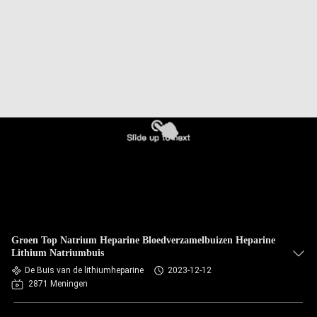
CONTACTEER
ONS
VERZOEK
OM
EEN
CITAAT
SITEMAP
PRIVACY
Groen Top Natrium Heparine Bloedverzamelbuizen Heparine
POLICY
Lithium Natriumbuis
De Buis van de lithiumheparine
2023-12-12
2871 Meningen