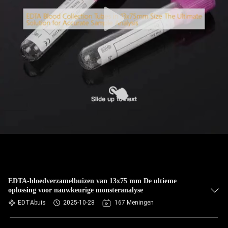
CONTACTEER
ONS
VERZOEK
OM
EEN
CITAAT
SITEMAP
PRIVACY
POLICY
EDTA-bloedverzamelbuizen van 13x75 mm De ultieme
oplossing voor nauwkeurige monsteranalyse
EDTAbuis
2025-10-28
167 Meningen