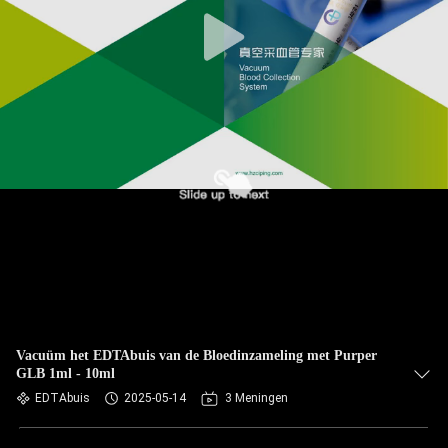
CONTACTEER
ONS
VERZOEK
OM
EEN
CITAAT
SITEMAP
PRIVACY
POLICY
Vacuüm het EDTAbuis van de Bloedinzameling met Purper
GLB 1ml - 10ml
EDTAbuis
2025-05-14
3 Meningen