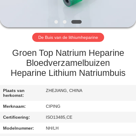
CONTACTEER
ONS
VERZOEK
De Buis van de lithiumheparine
OM
EEN
Groen Top Natrium Heparine
CITAAT
Bloedverzamelbuizen
Heparine Lithium Natriumbuis
SITEMAP
Plaats van
ZHEJIANG, CHINA
herkomst:
PRIVACY
Merknaam:
CIPING
POLICY
Certificering:
ISO13485,CE
Modelnummer:
NH/LH