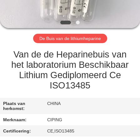
CONTACTEER
ONS
VERZOEK
De Buis van de lithiumheparine
OM
EEN
Van de de Heparinebuis van
CITAAT
het laboratorium Beschikbaar
Lithium Gediplomeerd Ce
SITEMAP
ISO13485
PRIVACY
Plaats van
CHINA
herkomst:
POLICY
Merknaam:
CIPING
Certificering:
CE,ISO13485