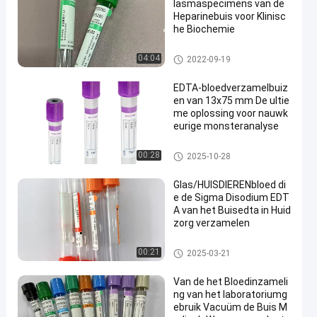
lasmaspecimens van de
Heparinebuis voor Klinisc
he Biochemie
De vacuümbuis van de Bloedi
04:04
2022-09-19
nzameling
EDTA-bloedverzamelbuiz
en van 13x75 mm De ultie
me oplossing voor nauwk
eurige monsteranalyse
EDTAbuis
00:28
2025-10-28
Glas/HUISDIERENbloed di
e de Sigma Disodium EDT
A van het Buisedta in Huid
zorg verzamelen
Bloed die Buis verzamelen
00:21
2025-03-21
Van de het Bloedinzameli
ng van het laboratoriumg
ebruik Vacuüm de Buis M