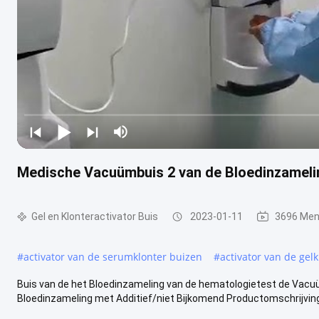
Medische Vacuümbuis 2 van de Bloedinzameli
Gel en Klonteractivator Buis
2023-01-11
3696 Men
#
activator van de serumklonter buizen
#
activator van de gelk
Buis van de het Bloedinzameling van de hematologietest de Vacu
Bloedinzameling met Additief/niet Bijkomend Productomschrijving