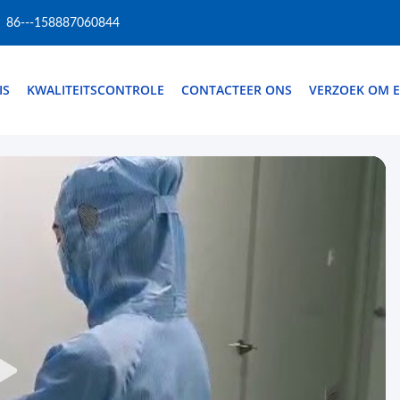
86---158887060844
IS
KWALITEITSCONTROLE
CONTACTEER ONS
VERZOEK OM E