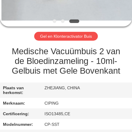
CONTACTEER
ONS
VERZOEK
Gel en Klonteractivator Buis
OM
EEN
Medische Vacuümbuis 2 van
CITAAT
de Bloedinzameling - 10ml-
Gelbuis met Gele Bovenkant
SITEMAP
Plaats van
ZHEJIANG, CHINA
herkomst:
PRIVACY
Merknaam:
CIPING
POLICY
Certificering:
ISO13485,CE
Modelnummer:
CP-SST