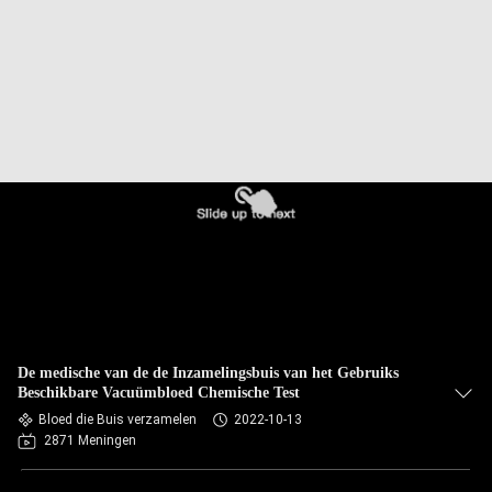
CONTACTEER
ONS
VERZOEK
OM
EEN
CITAAT
SITEMAP
PRIVACY
De medische van de de Inzamelingsbuis van het Gebruiks
POLICY
Beschikbare Vacuümbloed Chemische Test
Bloed die Buis verzamelen
2022-10-13
2871 Meningen