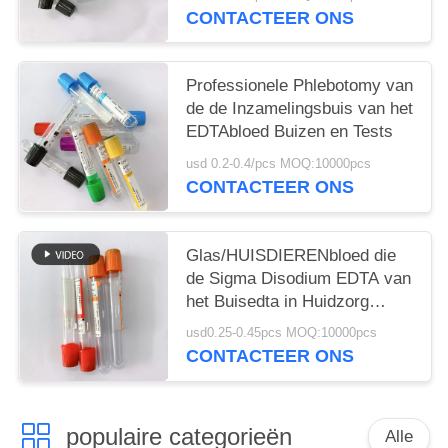
CONTACTEER ONS
Professionele Phlebotomy van
de de Inzamelingsbuis van het
EDTAbloed Buizen en Tests
usd 0.2-0.4/pcs MOQ:10000pcs
CONTACTEER ONS
Glas/HUISDIERENbloed die
de Sigma Disodium EDTA van
het Buisedta in Huidzorg
verzamelen
usd0.25-0.45pcs MOQ:10000pcs
CONTACTEER ONS
populaire categorieën
Alle