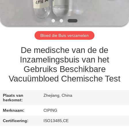
CONTACTEER
ONS
VERZOEK
Bloed die Buis verzamelen
OM
EEN
De medische van de de
CITAAT
Inzamelingsbuis van het
Gebruiks Beschikbare
SITEMAP
Vacuümbloed Chemische Test
PRIVACY
Plaats van
Zhejiang, China
herkomst:
POLICY
Merknaam:
CIPING
Certificering:
ISO13485,CE