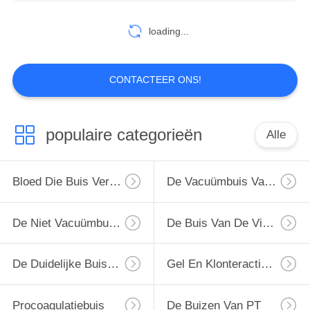
loading...
38
Procoagulatiebuis
CONTACTEER ONS!
populaire categorieën
Alle
Bloed Die Buis Verzamelen
De Vacuümbuis Van De Bloedinzameling
45
De Buizen van PT
De Niet Vacuümbuis Van De Bloedinzameling
De Buis Van De Virusbemonstering
De Duidelijke Buis Van De Bloedinzameling
Gel En Klonteractivator Buis
Procoagulatiebuis
De Buizen Van PT