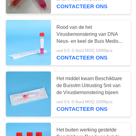
CONTACTEER
CONTACTEER ONS
ONS
25
Rood van de het
VERZOEK
Virusbemonstering van DNA
De niet Vacuümbuis
OM
Neus- en keel de Buis Medisch
pp Materiaal
EEN
van de
usd 0.6 -0.9usd MOQ:10000pcs
CONTACTEER ONS
CITAAT
Bloedinzameling
SITEMAP
Het middel kwam Beschikbare
de Buisvtm Uitrusting 5ml van
17
de Virusbemonstering bijeen
PRIVACY
De Buis van de
usd 0.6 -0.9usd MOQ:10000pcs
POLICY
CONTACTEER ONS
virusbemonstering
Het buiten werking gestelde