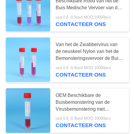
Beschikbare Rood van het de
Buis Medische Vervoer van de
Virusbemonstering
usd 0.6 -0.9usd MOQ:10000pcs
41
CONTACTEER ONS
De duidelijke Buis
van de
Van het de Zwabbervirus van
de neuskeel Nylon van het de
Bloedinzameling
Bemonsteringsvervoer de Buis
Medische Steriel
usd 0.6 -0.9usd MOQ:10000pcs
CONTACTEER ONS
50
Gel en
OEM Beschikbare de
Buisbemonstering van de
Klonteractivator
Virusbemonstering met
Zwabber3ml Media
Buis
usd 0.6 -0.9usd MOQ:10000pcs
CONTACTEER ONS