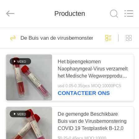
Hangzhou
Ciping
Medical
Devices
Producten
Co.,
Ltd.
All
Rights
HUIS
Reserved.
71
De Buis van de virusbemonstering
Bloed die Buis
PRODUCTEN
verzamelen
Het bijeengekomen
Naopharyngeal-Virus verzamelt
ONGEVEER
het Medische Wegwerpproduct
ONS
van de Bemonsteringsbuis
usd 0.05-0.35/pcs MOQ:10000PCS
CONTACTEER ONS
52
FABRIEKSREIS
De vacuümbuis van
De gemengde Beschikbare
KWALITEITSCONTROLE
Buis van de Virusbemonstering
de Bloedinzameling
COVID 19 Testplastiek B-12,0
$0.25-0.45pcs MOQ:10000