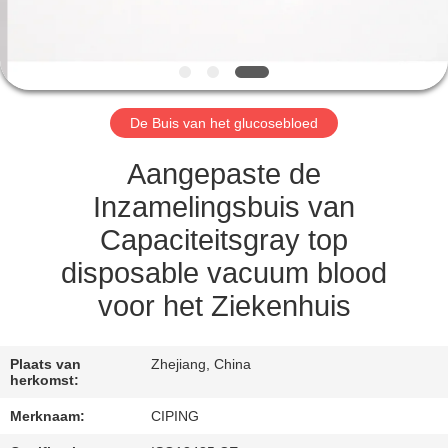
CONTACTEER
ONS
VERZOEK
De Buis van het glucosebloed
OM
EEN
Aangepaste de
CITAAT
Inzamelingsbuis van
Capaciteitsgray top
SITEMAP
disposable vacuum blood
voor het Ziekenhuis
PRIVACY
POLICY
Plaats van
Zhejiang, China
herkomst:
Merknaam:
CIPING