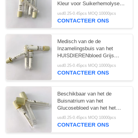
Kleur voor Suikerhemolyse
die wordt gecodeerd
usd0.25-0.45pcs MOQ:10000pcs
CONTACTEER ONS
Medisch van de de
Inzamelingsbuis van het
HUISDIERENbloed Grijs
Hoogste het Bloedflesje 1ML -
usd0.25-0.45pcs MOQ:10000pcs
6ML
CONTACTEER ONS
Beschikbaar van het de
Buisnatrium van het
Glucosebloed van het het
Fluoridekalium het
usd0.25-0.45pcs MOQ:10000pcs
Oxalaatadditief
CONTACTEER ONS