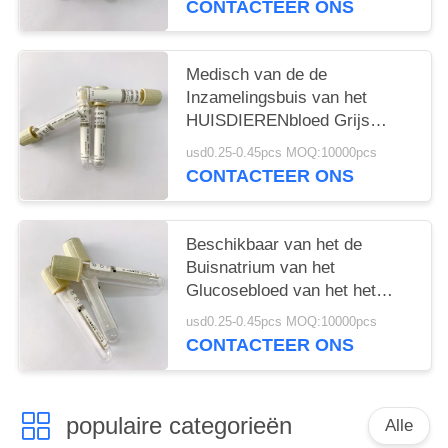
CONTACTEER ONS
Medisch van de de
Inzamelingsbuis van het
HUISDIERENbloed Grijs
Hoogste het Bloedflesje 1ML -
usd0.25-0.45pcs MOQ:10000pcs
6ML
CONTACTEER ONS
Beschikbaar van het de
Buisnatrium van het
Glucosebloed van het het
Fluoridekalium het
usd0.25-0.45pcs MOQ:10000pcs
Oxalaatadditief
CONTACTEER ONS
populaire categorieën
Alle