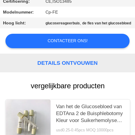
Certificering:
CE,ISO13485
Modelnummer:
Cp-FE
Hoog licht:
,
glucosereageerbuis
de fles van het glucosebloed
CONTACTEER ONS!
DETAILS ONTVOUWEN
vergelijkbare producten
Van het de Glucosebloed van
EDTAna 2 de Buisphlebotomy
Kleur voor Suikerhemolyse
die wordt gecodeerd
usd0.25-0.45pcs MOQ:10000pcs