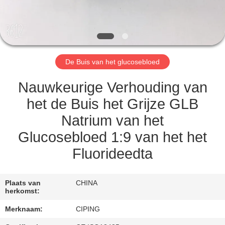
CONTACTEER
ONS
VERZOEK
De Buis van het glucosebloed
OM
EEN
Nauwkeurige Verhouding van
CITAAT
het de Buis het Grijze GLB
Natrium van het
SITEMAP
Glucosebloed 1:9 van het het
Fluorideedta
PRIVACY
POLICY
Plaats van
CHINA
herkomst:
Merknaam:
CIPING