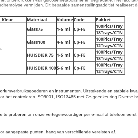
n het onderdrukken van glucosemetabolisme en degradatie. Het facultati
edhemolyse vermijden. Dit bepaalde samenstellingsadditief realiseert 
-Kleur
Materiaal
Volume
Code
Pakket
100Pics/Tray
Glass75
1-5 ml
Cp-FE
18Trays/CTN
100Pics/Tray
Glass100
4-6 ml
Cp-FE
12Trays/CTN
s
100Pics/Tray
HUISDIER 75
1-5 ml
Cp-FE
18Trays/CTN
100Pics/Tray
HUISDIER 100
5-6 ml
Cp-FE
12Trays/CTN
oriumverbruiksgoederen en instrumenten. Uitstekende en stabiele kwali
r het controleren
ISO9001, ISO13485 met Ce-goedkeuring
Diverse b
ve te proberen om onze vertegenwoordiger per e-mail of telefoon eerst 
r aangepaste punten, hang van verschillende vereisten af.