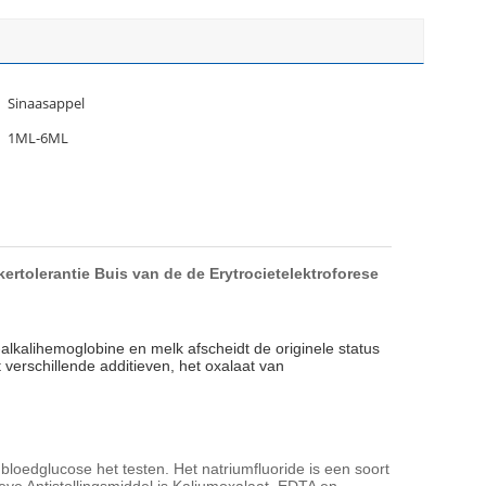
Sinaasappel
1ML-6ML
rtolerantie Buis van de de Erytrocietelektroforese
i-alkalihemoglobine en melk afscheidt de originele status 
erschillende additieven, het oxalaat van 
bloedglucose het testen. Het natriumfluoride is een soort