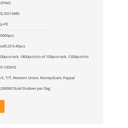
CIPING
CE,ISO13485
Cp-FE
10000pcs
usd0.25-0.45pcs
100pcs/rack, 1800pcs/ctn of 100pcs/rack, 1200pcs/ctn
10-15DAYS
L/C, T/T, Western Union, MoneyGram, Paypal
1200000 Stuk/Stukken per Dag