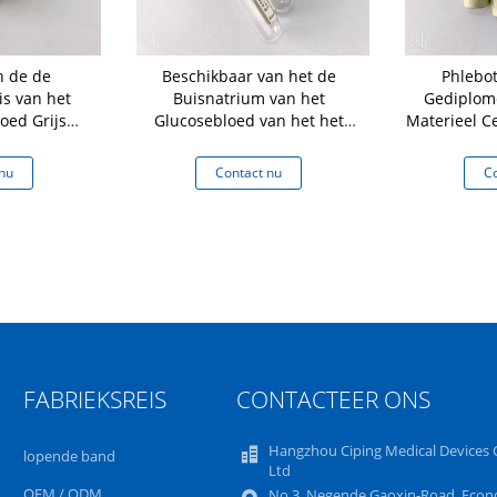
n de de
Beschikbaar van het de
Phlebo
s van het
Buisnatrium van het
Gediplom
oed Grijs
Glucosebloed van het het
Materieel C
flesje 1ML -
Fluoridekalium het
Bloed
Oxalaatadditief
nu
Contact nu
Co
FABRIEKSREIS
CONTACTEER ONS
Hangzhou Ciping Medical Devices C
lopende band
Ltd
OEM / ODM
No.3, Negende Gaoxin-Road, Econ