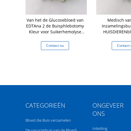
 het
Van het de Glucosebloed van
Medisch va
buis van de
EDTAna 2 de Buisphlebotomy
Inzamelingsbui
de Dubbele
Kleur voor Suikerhemolyse
HUISDIERENbl
 van het
die wordt gecodeerd
Hoogste het Bloed
um blood
6ML
 nu
Contact nu
Contact 
 tube
CATEGORIEËN
ONGEVEER
ONS
Bloed die Buis verzamelen
Inleiding
De vacuümbuis van de Bloedinzameling