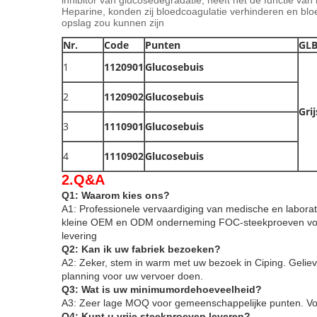
inhibitor van glucosedegradatie, heeft het de functie va
Heparine, konden zij bloedcoagulatie verhinderen en blo
opslag zou kunnen zijn
Nr.
Code
Punten
GLB
1
1120901
Glucosebuis
2
1120902
Glucosebuis
Grij
3
1110901
Glucosebuis
4
1110902
Glucosebuis
2.Q&A
Q1: Waarom kies ons?
A1: Professionele vervaardiging van medische en laborat
kleine OEM en ODM onderneming
FOC-steekproeven voo
levering
Q2: Kan ik uw fabriek bezoeken?
A2: Zeker, stem in warm met uw bezoek in Ciping
. Gelie
planning voor uw vervoer doen.
Q3: Wat is uw minimumordehoeveelheid?
A3: Zeer lage MOQ voor gemeenschappelijke punten. Voo
Q4: Kunt u vrije steekproeven leveren?