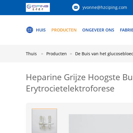
yvonne@hzciping.com
HUIS
PRODUCTEN
ONGEVEER ONS
FABRI
Thuis
Producten
De Buis van het glucosebloe
Heparine Grijze Hoogste Bui
Erytrocietelektroforese