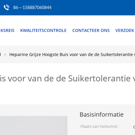
86---158887060844
EKSREIS
KWALITEITSCONTROLE
CONTACTEER ONS
VERZOEK
d
Heparine Grijze Hoogste Buis voor van de de Suikertolerantie 
s voor van de de Suikertolerantie
Basisinformatie
Plaats van herkomst: