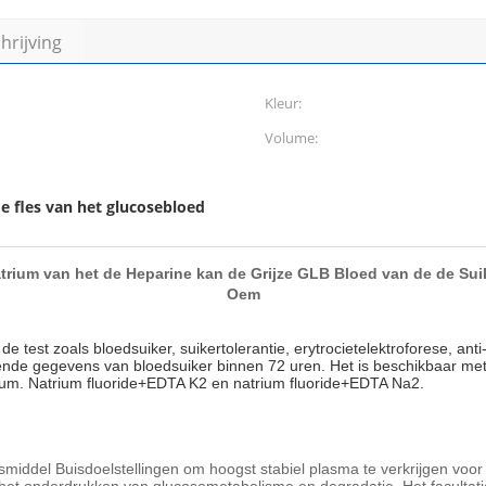
rijving
Kleur:
Volume:
e fles van het glucosebloed
trium van het de Heparine kan de Grijze GLB Bloed van de de Suike
Oem
de test zoals bloedsuiker, suikertolerantie, erytrocietelektroforese, ant
ende gegevens van bloedsuiker binnen 72 uren. Het is beschikbaar met v
rium. Natrium fluoride+EDTA K2 en natrium fluoride+EDTA Na2.
smiddel Buisdoelstellingen om hoogst stabiel plasma te verkrijgen voor 