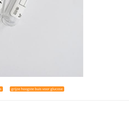
s
grijze hoogste buis voor glucose