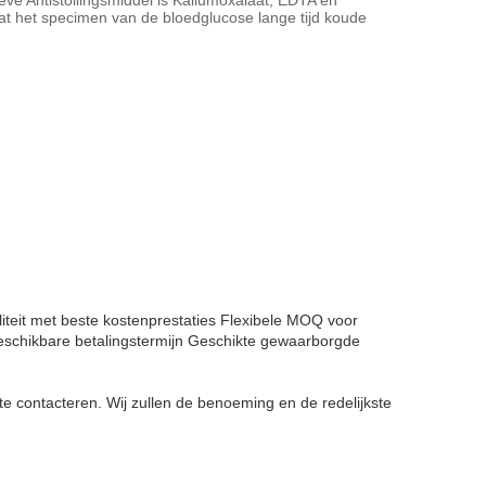
eve Antistollingsmiddel is Kaliumoxalaat, EDTA en
dat het specimen van de bloedglucose lange tijd koude
teit met beste kostenprestaties
Flexibele MOQ voor
eschikbare betalingstermijn
Geschikte gewaarborgde
te contacteren. Wij zullen de benoeming en de redelijkste