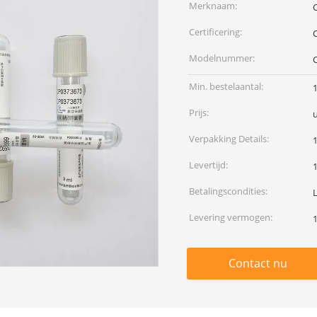
Merknaam:
Certificering:
Modelnummer:
Min. bestelaantal:
Prijs:
Verpakking Details:
Levertijd:
Betalingscondities:
Levering vermogen:
Contact nu