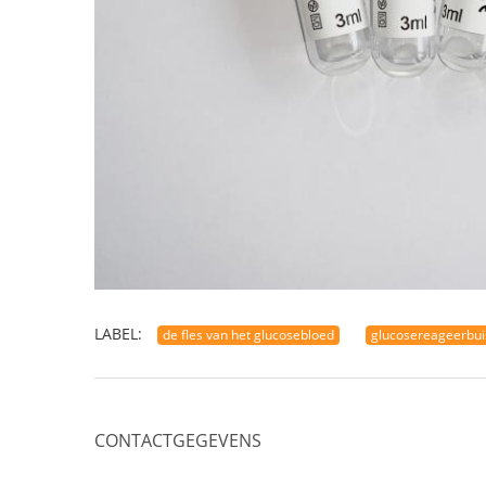
LABEL:
de fles van het glucosebloed
glucosereageerbui
CONTACTGEGEVENS