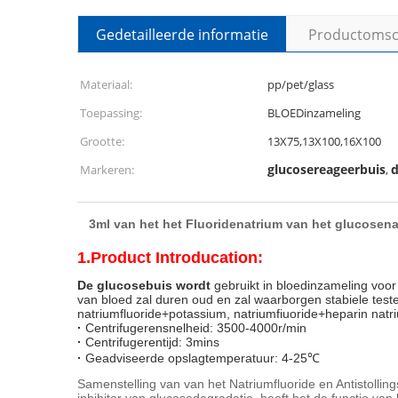
Gedetailleerde informatie
Productomsch
Materiaal:
pp/pet/glass
Toepassing:
BLOEDinzameling
Grootte:
13X75,13X100,16X100
glucosereageerbuis
d
Markeren:
,
3ml van het het Fluoridenatrium van het glucosena
1.Product Introducation:
De glucosebuis wordt
 gebruikt in bloedinzameling voor 
van bloed zal duren oud en zal waarborgen stabiele test
natriumfluoride+potassium, natriumfiuoride+heparin nat
·
 Centrifugerensnelheid: 3500-4000r/min
·
 Centrifugerentijd: 3mins
·
 Geadviseerde opslagtemperatuur: 4-25℃
Samenstelling van van het Natriumfluoride en Antistolling