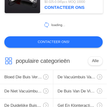
$0.025-0.045pcs MOQ:10000
CONTACTEER ONS
46
De Buis van het
loading...
glucosebloed
CONTACTEER ONS!
49
populaire categorieën
Alle
De Buis van de
lithiumheparine
Bloed Die Buis Verzamelen
De Vacuümbuis Van De Bloedinzameling
De Niet Vacuümbuis Van De Bloedinzameling
De Buis Van De Virusbemonstering
De Duidelijke Buis Van De Bloedinzameling
Gel En Klonteractivator Buis