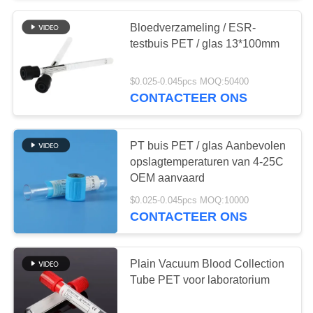
Bloedverzameling / ESR-
38
testbuis PET / glas 13*100mm
Procoagulatiebuis
$0.025-0.045pcs MOQ:50400
CONTACTEER ONS
PT buis PET / glas Aanbevolen
opslagtemperaturen van 4-25C
OEM aanvaard
45
$0.025-0.045pcs MOQ:10000
CONTACTEER ONS
De Buizen van PT
Plain Vacuum Blood Collection
Tube PET voor laboratorium