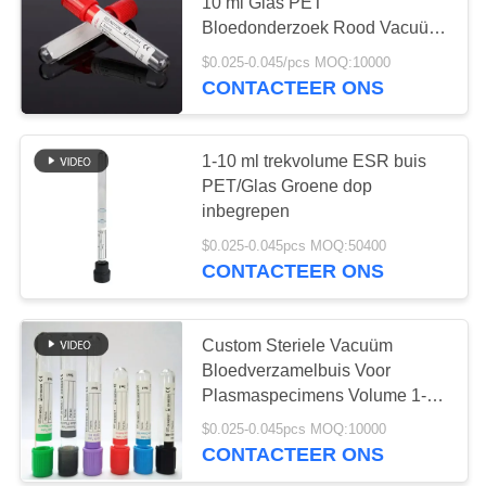
10 ml Glas PET
Bloedonderzoek Rood Vacuüm
Bloedopname Gewone buis
$0.025-0.045/pcs MOQ:10000
41
zonder additieven
CONTACTEER ONS
De duidelijke Buis
van de
1-10 ml trekvolume ESR buis
PET/Glas Groene dop
Bloedinzameling
inbegrepen
$0.025-0.045pcs MOQ:50400
CONTACTEER ONS
50
Gel en
Custom Steriele Vacuüm
Bloedverzamelbuis Voor
Klonteractivator
Plasmaspecimens Volume 1-10
ml Uit Wegwerp Medische
Buis
$0.025-0.045pcs MOQ:10000
Voorzieningen
CONTACTEER ONS