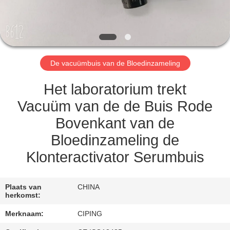
CONTACTEER
ONS
VERZOEK
De vacuümbuis van de Bloedinzameling
OM
EEN
Het laboratorium trekt
CITAAT
Vacuüm van de de Buis Rode
Bovenkant van de
SITEMAP
Bloedinzameling de
Klonteractivator Serumbuis
PRIVACY
POLICY
Plaats van
CHINA
herkomst:
Merknaam:
CIPING