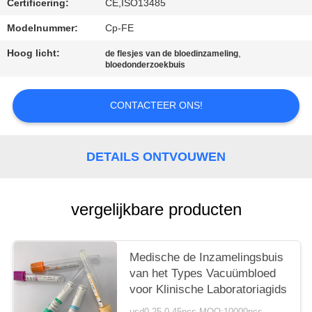
Certificering:
CE,ISO13485
Modelnummer:
Cp-FE
Hoog licht:
,
de flesjes van de bloedinzameling
bloedonderzoekbuis
CONTACTEER ONS!
DETAILS ONTVOUWEN
vergelijkbare producten
Medische de Inzamelingsbuis
van het Types Vacuümbloed
voor Klinische Laboratoriagids
usd0.25-0.45pcs MOQ:10000pcs