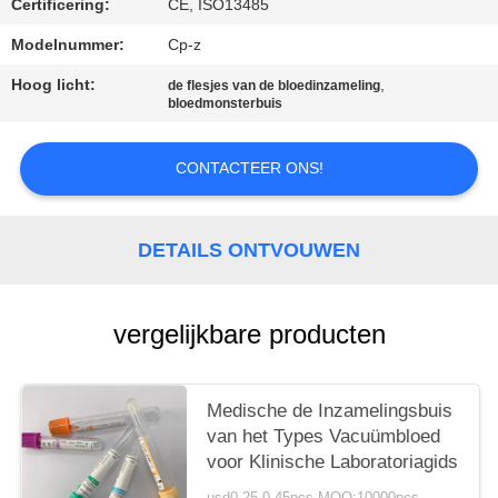
Certificering:
CE, ISO13485
Modelnummer:
Cp-z
Hoog licht:
,
de flesjes van de bloedinzameling
bloedmonsterbuis
CONTACTEER ONS!
DETAILS ONTVOUWEN
vergelijkbare producten
Medische de Inzamelingsbuis
van het Types Vacuümbloed
voor Klinische Laboratoriagids
usd0.25-0.45pcs MOQ:10000pcs