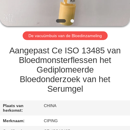
CONTACTEER
ONS
VERZOEK
De vacuümbuis van de Bloedinzameling
OM
EEN
Aangepast Ce ISO 13485 van
CITAAT
Bloedmonsterflessen het
Gediplomeerde
SITEMAP
Bloedonderzoek van het
Serumgel
PRIVACY
POLICY
Plaats van
CHINA
herkomst:
Merknaam:
CIPING