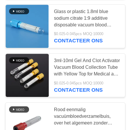
Glass or plastic 1.8ml blue
38
sodium citrate 1:9 additive
disposable vacuum blood
Procoagulatiebuis
collection tube
$0.025-0.045pcs MOQ:10000
CONTACTEER ONS
3ml-10ml Gel And Clot Activator
Vacuum Blood Collection Tube
with Yellow Top for Medical and
45
Biochemical Tests
$0.025-0.045pcs MOQ:10000
CONTACTEER ONS
De Buizen van PT
Rood eenmalig
vacuümbloedverzamelbuis,
over het algemeen zonder
toevoegingsmiddelen of met