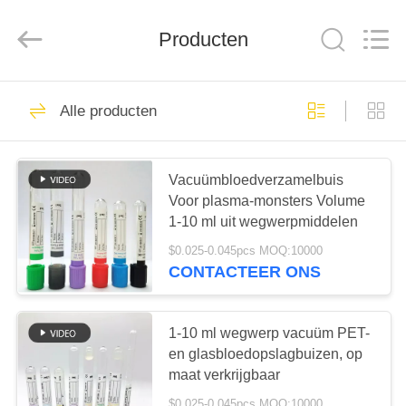
Hangzhou
Ciping
Medical
Devices
Producten
Co.,
Ltd.
All
Rights
HUIS
Reserved.
71
Alle producten
Bloed die Buis
PRODUCTEN
verzamelen
Vacuümbloedverzamelbuis
Voor plasma-monsters Volume
ONGEVEER
1-10 ml uit wegwerpmiddelen
ONS
$0.025-0.045pcs MOQ:10000
CONTACTEER ONS
52
FABRIEKSREIS
De vacuümbuis van
1-10 ml wegwerp vacuüm PET-
KWALITEITSCONTROLE
en glasbloedopslagbuizen, op
de Bloedinzameling
maat verkrijgbaar
$0.025-0.045pcs MOQ:10000