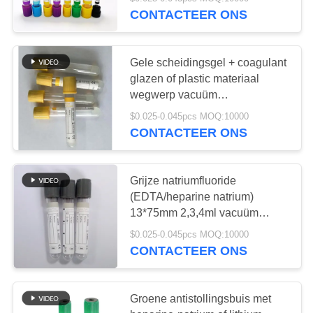
CONTACTEER
CONTACTEER ONS
ONS
25
Gele scheidingsgel + coagulant
VERZOEK
glazen of plastic materiaal
De niet Vacuümbuis
OM
wegwerp vacuüm
verzamelbuis, gebruikt voor het
EEN
van de
$0.025-0.045pcs MOQ:10000
verkrijgen van serummonsters
CONTACTEER ONS
CITAAT
Bloedinzameling
SITEMAP
Grijze natriumfluoride
(EDTA/heparine natrium)
17
13*75mm 2,3,4ml vacuüm
PRIVACY
bloedafnamebuis voor de
De Buis van de
$0.025-0.045pcs MOQ:10000
bepaling van de
POLICY
CONTACTEER ONS
bloedglucosewaarde
virusbemonstering
Groene antistollingsbuis met