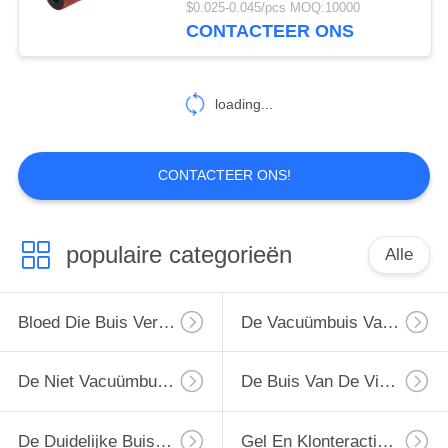
$0.025-0.045/pcs MOQ:10000
een kleine hoeveelheid
CONTACTEER ONS
46
anticoagulant toegevoegd,
De Buis van het
gebruikt voor het opslaan van
bloedmonsters ter vermindering
loading...
glucosebloed
van hemolyse
CONTACTEER ONS!
49
populaire categorieën
Alle
De Buis van de
lithiumheparine
Bloed Die Buis Verzamelen
De Vacuümbuis Van De Bloedinzameling
De Niet Vacuümbuis Van De Bloedinzameling
De Buis Van De Virusbemonstering
De Duidelijke Buis Van De Bloedinzameling
Gel En Klonteractivator Buis