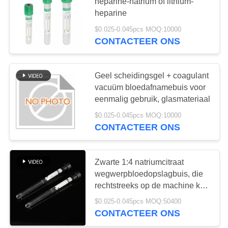
heparine-natrium of lithium-
heparine
$0.025-0.045pcs MOQ:10000
41
CONTACTEER ONS
De duidelijke Buis
van de
Geel scheidingsgel + coagulant
vacuüm bloedafnamebuis voor
Bloedinzameling
eenmalig gebruik, glasmateriaal
$0.025-0.045pcs MOQ:10000
CONTACTEER ONS
50
Gel en
Zwarte 1:4 natriumcitraat
wegwerpbloedopslagbuis, die
Klonteractivator
rechtstreeks op de machine kan
worden bediend
Buis
$0.025-0.045pcs MOQ:50400
CONTACTEER ONS