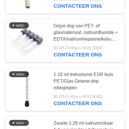
CONTACTEER
CONTACTEER ONS
ONS
Grijze dop van PET- of
VERZOEK
glasmateriaal, natriumfluoride +
OM
EDTA/natriumheparine/kaliumoxalaa
eenmalig
EEN
$0.025-0.045pcs MOQ:10000
vacuümbloedverzamelbuis,
CONTACTEER ONS
CITAAT
voor klinische
bloedglucosetesten
SITEMAP
1-10 ml trekvolume ESR buis
PET/Glas Groene dop
inbegrepen
PRIVACY
$0.025-0.045pcs MOQ:50400
POLICY
CONTACTEER ONS
Zwarte 1,28 ml natriumcitraat