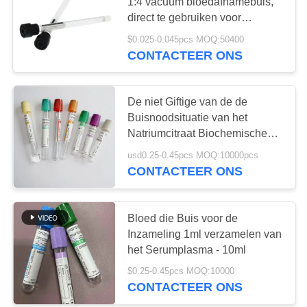
1:4 vacuüm bloedafnamebuis,
direct te gebruiken voor
machinaal testen
$0.025-0.045pcs MOQ:50400
CONTACTEER ONS
De niet Giftige van de de
Buisnoodsituatie van het
Natriumcitraat Biochemische
Tests aan Zuidoost-Azië
usd0.25-0.45pcs MOQ:10000pcs
CONTACTEER ONS
Bloed die Buis voor de
Inzameling 1ml verzamelen van
het Serumplasma - 10ml
$0.25-0.45pcs MOQ:10000
CONTACTEER ONS