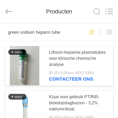
Hangzhou
Ciping
Medical
Devices
Producten
Co.,
Ltd.
All
Rights
HUIS
Reserved.
green sodium heparin tube
PRODUCTEN
Lithium-heparine plasmatubes
voor klinische chemische
ONGEVEER
analyse
ONS
$0.025-0.045pcs MOQ:10000
CONTACTEER ONS
FABRIEKSREIS
Klaar voor gebruik PT/INR-
KWALITEITSCONTROLE
bloedopslagbuizen - 3,2%
natriumcitraat
$0.025-0.045pcs MOQ:10000