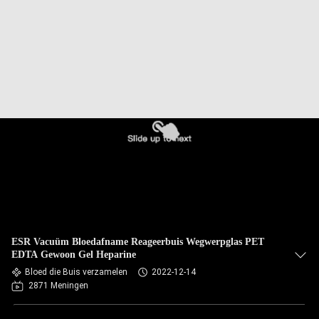
CONTACTEER
ONS
VERZOEK
OM
EEN
CITAAT
SITEMAP
PRIVACY
ESR Vacuüm Bloedafname Reageerbuis Wegwerpglas PET
POLICY
EDTA Gewoon Gel Heparine
Bloed die Buis verzamelen
2022-12-14
2871 Meningen