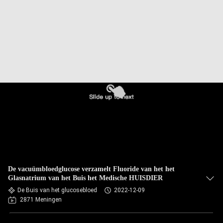
CONTACTEER
ONS
VERZOEK
OM
EEN
CITAAT
SITEMAP
PRIVACY
De vacuümbloedglucose verzamelt Fluoride van het het
POLICY
Glasnatrium van het Buis het Medische HUISDIER
De Buis van het glucosebloed
2022-12-09
2871 Meningen