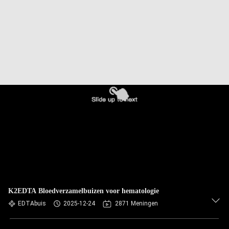
CONTACTEER
ONS
VERZOEK
OM
EEN
CITAAT
SITEMAP
PRIVACY
POLICY
K2EDTA Bloedverzamelbuizen voor hematologie
EDTAbuis
2025-12-24
2871 Meningen