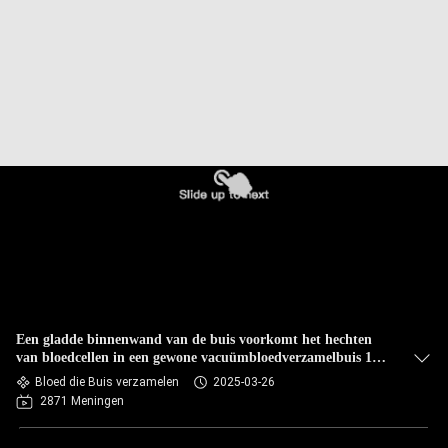
CONTACTEER
ONS
VERZOEK
OM
EEN
CITAAT
SITEMAP
PRIVACY
Een gladde binnenwand van de buis voorkomt het hechten
POLICY
van bloedcellen in een gewone vacuümbloedverzamelbuis 1
ml-10 ml
Bloed die Buis verzamelen
2025-03-26
2871 Meningen