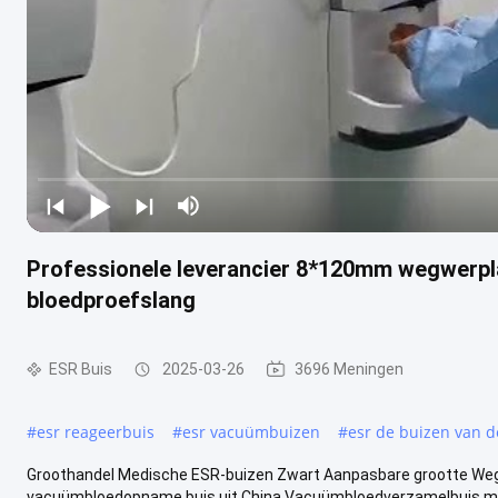
Professionele leverancier 8*120mm wegwerpl
bloedproefslang
ESR Buis
2025-03-26
3696 Meningen
#
esr reageerbuis
#
esr vacuümbuizen
#
esr de buizen van 
Groothandel Medische ESR-buizen Zwart Aanpasbare grootte W
vacuümbloedopname buis uit China Vacuümbloedverzamelbuis met ad