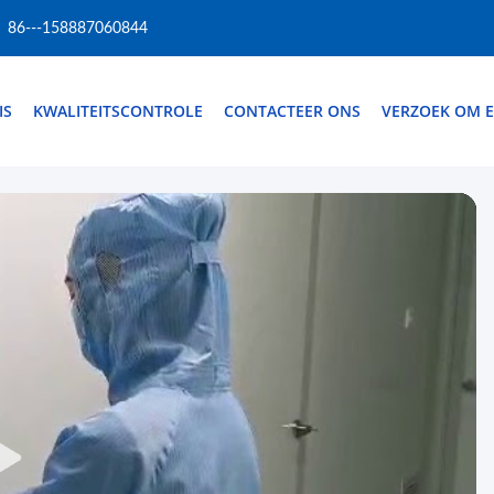
86---158887060844
IS
KWALITEITSCONTROLE
CONTACTEER ONS
VERZOEK OM E