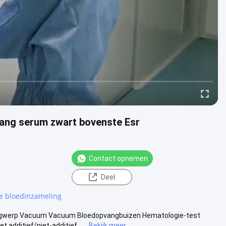
ang serum zwart bovenste Esr
Contact opnemen
Deel
de bloedinzameling
egwerp Vacuum Vacuum Bloedopvangbuizen Hematologie-test
ditief/niet-additief .....
Bekijk meer