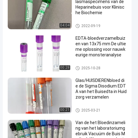
lasmaspecimens van de
Heparinebuis voor Klinisc
he Biochemie
De vacuümbuis van de Bloedi
04:04
2022-09-19
nzameling
EDTA-bloedverzamelbuiz
en van 13x75 mm De ultie
me oplossing voor nauwk
eurige monsteranalyse
EDTAbuis
00:28
2025-10-28
Glas/HUISDIERENbloed di
e de Sigma Disodium EDT
A van het Buisedta in Huid
zorg verzamelen
Bloed die Buis verzamelen
00:21
2025-03-21
Van de het Bloedinzameli
ng van het laboratoriumg
ebruik Vacuüm de Buis M