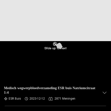
CONTACTEER
ONS
VERZOEK
OM
EEN
CITAAT
SITEMAP
PRIVACY
POLICY
Medisch wegwerpbloedverzameling ESR buis Natriumcitraat
1:4
ESR Buis
2023-12-12
2871 Meningen