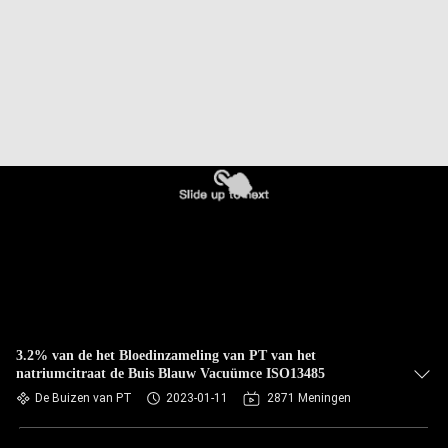
CONTACTEER
ONS
VERZOEK
OM
EEN
CITAAT
SITEMAP
PRIVACY
POLICY
3.2% van de het Bloedinzameling van PT van het
natriumcitraat de Buis Blauw Vacuümce ISO13485
De Buizen van PT
2023-01-11
2871 Meningen