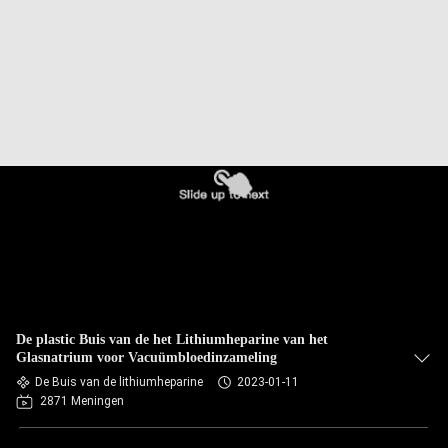
CONTACTEER
ONS
VERZOEK
OM
EEN
CITAAT
SITEMAP
PRIVACY
De plastic Buis van de het Lithiumheparine van het
POLICY
Glasnatrium voor Vacuümbloedinzameling
De Buis van de lithiumheparine
2023-01-11
2871 Meningen