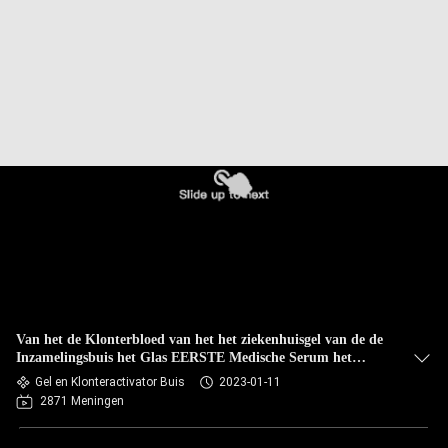
CONTACTEER
ONS
VERZOEK
OM
EEN
CITAAT
SITEMAP
PRIVACY
Van het de Klonterbloed van het het ziekenhuisgel van de de
POLICY
Inzamelingsbuis het Glas EERSTE Medische Serum het
Plastic Scheiden
Gel en Klonteractivator Buis
2023-01-11
2871 Meningen