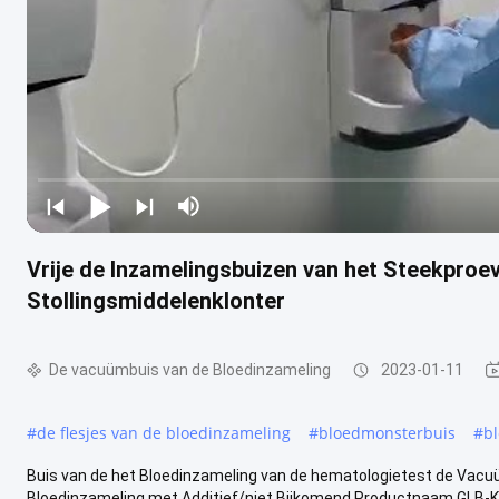
Vrije de Inzamelingsbuizen van het Steekpro
Stollingsmiddelenklonter
De vacuümbuis van de Bloedinzameling
2023-01-11
#
de flesjes van de bloedinzameling
#
bloedmonsterbuis
#
b
Buis van de het Bloedinzameling van de hematologietest de Vacu
Bloedinzameling met Additief/niet Bijkomend Productnaam GLB-Kleu