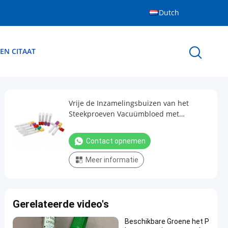
Dutch
EN CITAAT
Vrije de Inzamelingsbuizen van het
Steekproeven Vacuümbloed met
Activator van de
Stollingsmiddelenklonter
Contact opnemen
Meer informatie
Gerelateerde video's
Beschikbare Groene het P