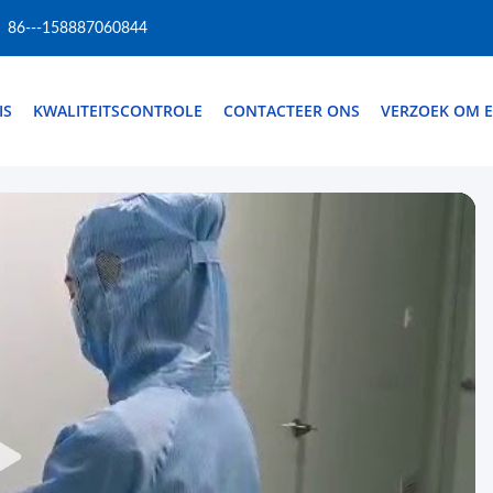
86---158887060844
IS
KWALITEITSCONTROLE
CONTACTEER ONS
VERZOEK OM E