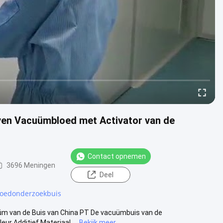
even Vacuümbloed met Activator van de
Contact opnemen
3696 Meningen
Deel
loedonderzoekbuis
üm van de Buis van China PT De vacuümbuis van de
r Additief Materiaal ...
Bekijk meer