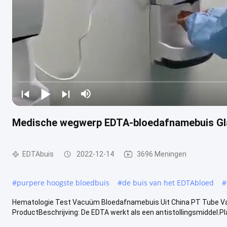
Medische wegwerp EDTA-bloedafnamebuis Gla
EDTAbuis
2022-12-14
3696 Meningen
#
purpere hoogste bloedbuis
#
de buis van het EDTAbloed
#
Hematologie Test Vacuüm Bloedafnamebuis Uit China PT Tube Va
ProductBeschrijving: De EDTA werkt als een antistollingsmiddel.Plasm