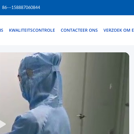
86---158887060844
IS
KWALITEITSCONTROLE
CONTACTEER ONS
VERZOEK OM E