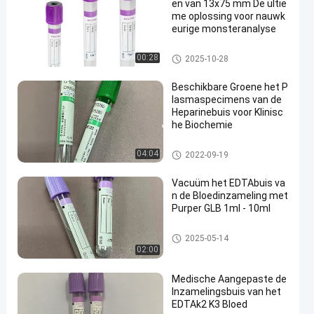
en van 13x75 mm De ultie
me oplossing voor nauwk
eurige monsteranalyse
EDTAbuis
00:28
2025-10-28
Beschikbare Groene het P
lasmaspecimens van de
Heparinebuis voor Klinisc
he Biochemie
De vacuümbuis van de Bloedi
04:04
2022-09-19
nzameling
Vacuüm het EDTAbuis va
n de Bloedinzameling met
Purper GLB 1ml - 10ml
EDTAbuis
2025-05-14
02:00
Medische Aangepaste de
Inzamelingsbuis van het
EDTAk2 K3 Bloed