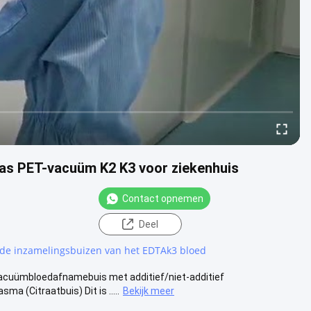
s PET-vacuüm K2 K3 voor ziekenhuis
Contact opnemen
Deel
de inzamelingsbuizen van het EDTAk3 bloed
cuümbloedafnamebuis met additief/niet-additief
a (Citraatbuis) Dit is .....
Bekijk meer