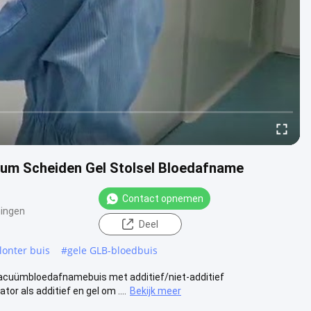
rum Scheiden Gel Stolsel Bloedafname
Contact opnemen
ingen
Deel
lonter buis
#
gele GLB-bloedbuis
cuümbloedafnamebuis met additief/niet-additief
r als additief en gel om ....
Bekijk meer