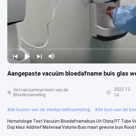
Aangepaste vacuüm bloedafname buis glas 
2022-12-
Het vacuümsysteem van de
Bloedinzameling
14
#
de buizen van de steekproefinzameling
#
de buis van de bl
Hematologie Test Vacuüm Bloedafnamebuis Uit China PT Tube V
Dop kleur Additief Materiaal Volume Buis maat gewone buis Rood Ge