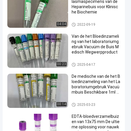
lasmaspecimens van de
Heparinebuis voor Klinisc
he Biochemie
De vacuümbuis van de Bloedi
04:04
2022-09-19
nzameling
Van de het Bloedinzameli
ng van het laboratoriumg
ebruik Vacuüm de Buis M
edisch Wegwerpproduct
Het vacuümsysteem van de Bl
00:23
2025-04-17
oedinzameling
De medische van de het B
loedinzameling van het La
boratoriumgebruik Vacuü
mbuis Beschikbare 1ml -
10ml
Het vacuümsysteem van de Bl
00:14
2025-03-23
oedinzameling
EDTA-bloedverzamelbuiz
en van 13x75 mm De ultie
me oplossing voor nauwk