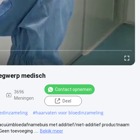
wegwerp medisch
Contact opnemen
3696
Meningen
Deel
oedinzameling
#
haarvaten voor bloedinzameling
acuümbloedafnamebuis met additief/niet-additief productnaam
en toevoeging .....
Bekijk meer