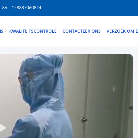
86---158887060844
IS
KWALITEITSCONTROLE
CONTACTEER ONS
VERZOEK OM E