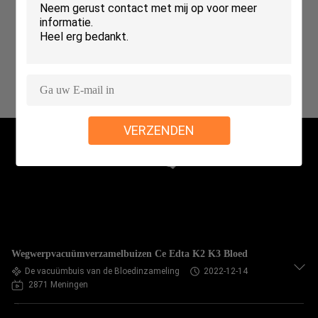
CONTACTEER
ONS
VERZOEK
OM
EEN
VERZENDEN
CITAAT
SITEMAP
PRIVACY
POLICY
Wegwerpvacuümverzamelbuizen Ce Edta K2 K3 Bloed
De vacuümbuis van de Bloedinzameling
2022-12-14
2871 Meningen