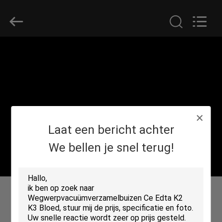
Hangzhou
Ciping
Medical
Devices
Co.,
Ltd.
All
Rights
HUIS
Reserved.
PRODUCTEN
ONGEVEER
Laat een bericht achter
ONS
We bellen je snel terug!
FABRIEKSREIS
KWALITEITSCONTROLE