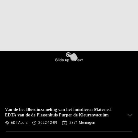
CONTACTEER
ONS
VERZOEK
OM
EEN
CITAAT
SITEMAP
PRIVACY
POLICY
Van de het Bloedinzameling van het huisdieren Materieel
EDTA van de de Flessenbuis Purper de Kleurenvacuüm
EDTAbuis
2022-12-09
2871 Meningen